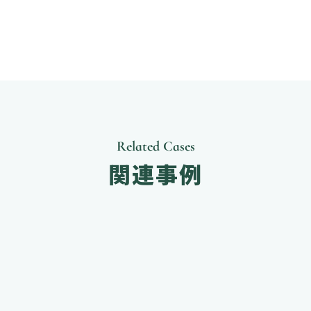
業界：
IT・システム開発
https://signate.co.jp/
コーポレートサイト： 
一覧へ戻る
Related Cases
関連事例